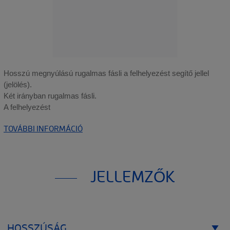
Hosszú megnyúlású rugalmas fásli a felhelyezést segítő jellel
(jelölés).
Két irányban rugalmas fásli.
A felhelyezést
TOVÁBBI INFORMÁCIÓ
JELLEMZŐK
HOSSZÚSÁG