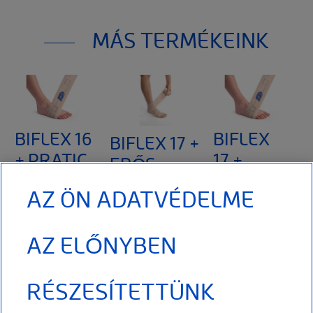
Thuasne
120, rue Marius Aufan 92300 Levallois-
MÁS TERMÉKEINK
Perret
France
A jelen dokumentumban említett I. osztályú orvostechnikai
eszköz CE-jelöléssel rendelkezik az Európai Tanács
orvostechnikai eszközökről és kiegészítőikről szóló
93/42/EGK irányelve szerint. Kérjük, figyelmesen olvassa el
BIFLEX 16
BIFLEX
BIFLEX 17 +
a termék használati utasítását.
+ PRATIC
17 +
ERŐS
PRATIC
AZ ÖN ADATVÉDELME
Jelöléssel ellátott,
Hosszú
hosszú
megnyúlású
Jelöléssel ellátott,
AZ ELŐNYBEN
megnyúlású
rugalmas fásli a
hosszú
rugalmas fásli
felhelyezést segítő
megnyúlású
talpallóval.
jellel (jelölés). Két
rugalmas fásli
RÉSZESÍTETTÜNK
Felhelyezése
irányban rugalmas
talpallóval.
egyszerű (a
fásli
Felhelyezése
egyszerű (a